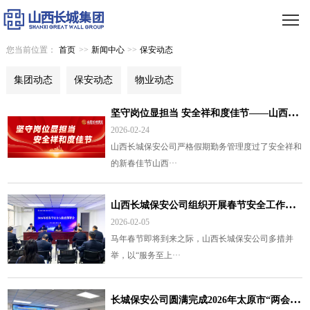
您当前位置：
首页
>>
新闻中心
>>
保安动态
集团动态
保安动态
物业动态
坚
守岗位显担当 安全祥和度佳节——山西长城保安圆满完成丙午马年春节勤务工作
2026-02-24
山西长城保安公司严格假期勤务管理度过了安全祥和
的新春佳节山西···
山
西长城保安公司组织开展春节安全工作大检查
2026-02-05
马年春节即将到来之际，山西长城保安公司多措并
举，以“服务至上···
长
城保安公司圆满完成2026年太原市“两会”安检勤务