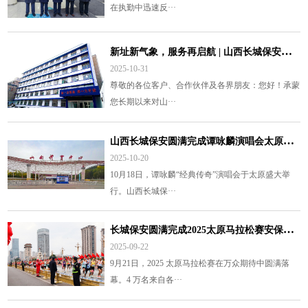
在执勤中迅速反···
新
址新气象，服务再启航 | 山西长城保安乔迁之喜
2025-10-31
尊敬的各位客户、合作伙伴及各界朋友：您好！承蒙
您长期以来对山···
山
西长城保安圆满完成谭咏麟演唱会太原站安保任务
2025-10-20
10月18日，谭咏麟“经典传奇”演唱会于太原盛大举
行。山西长城保···
长
城保安圆满完成2025太原马拉松赛安保任务
2025-09-22
9月21日，2025 太原马拉松赛在万众期待中圆满落
幕。4 万名来自各···