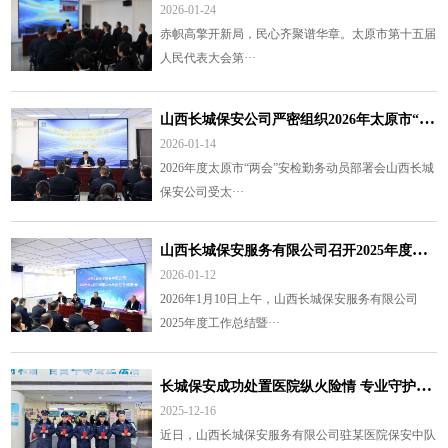
2026-01-24
赤帜高擎开新局，民心齐聚谱华章。太原市第十五届
人民代表大会第···
山
西长城保安公司严密组织2026年太原市“两会”安检勤务部署会
2026-01-14
2026年度太原市“两会”安检勤务动员部署会山西长城
保安公司受太···
山
西长城保安服务有限公司召开2025年度工作总结暨2026年度工作部署会议
2026-01-12
2026年1月10日上午，山西长城保安服务有限公司
2025年度工作总结暨···
长
城保安成功处置医院纵火险情 专业守护获院方高度赞誉
2025-12-16
近日，山西长城保安服务有限公司驻某医院保安中队