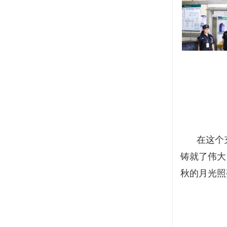
在这个
铸就了伟大
秋的月光照